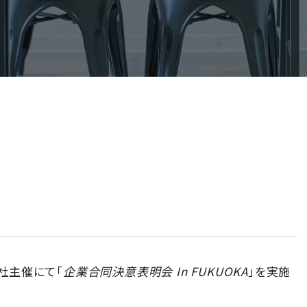
式会社主催にて「
企業合同決意表明会 In FUKUOKA
」を実施